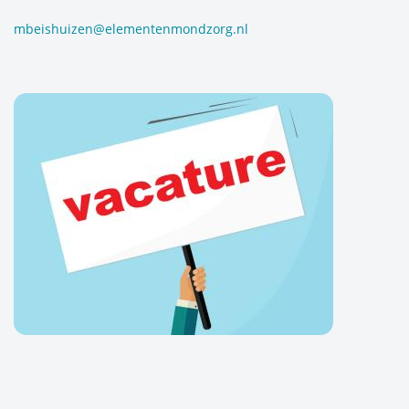
mbeishuizen@elementenmondzorg.nl