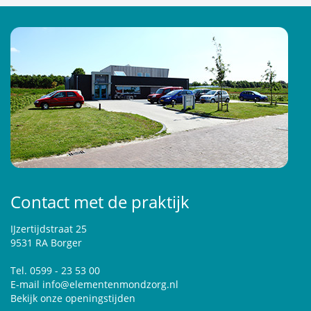
Contact met de praktijk
IJzertijdstraat 25
9531 RA Borger
Tel. 0599 - 23 53 00
E-mail
info@elementenmondzorg.nl
Bekijk onze openingstijden