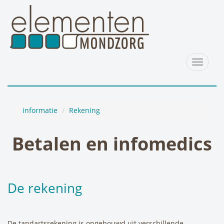
Toggle
navigat
informatie
Rekening
Betalen en infomedics
De rekening
De tandartsrekening is opgebouwd uit verschillende