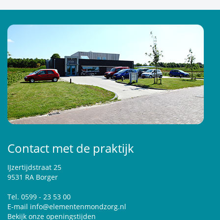
Contact met de praktijk
IJzertijdstraat 25
9531 RA Borger
Tel. 0599 - 23 53 00
E-mail
info@elementenmondzorg.nl
Bekijk onze openingstijden